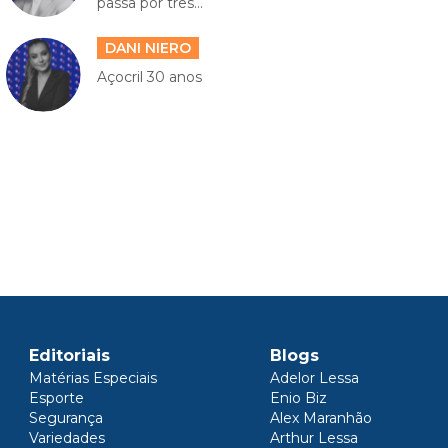
passa por três...
DANI NIERO
Açocril 30 anos
Editoriais
Blogs
Matérias Especiais
Adelor Lessa
Esporte
Enio Biz
Segurança
Alex Maranhão
Variedades
Arthur Lessa