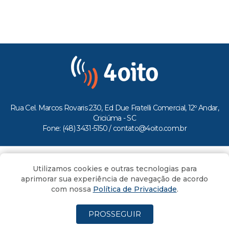
Rua Cel. Marcos Rovaris 230, Ed Due Fratelli Comercial, 12º Andar,
Criciúma - SC
Fone: (48) 3431-5150 /
contato@4oito.com.br
Copyright © 2026.
Utilizamos cookies e outras tecnologias para
Todos os direitos reservados ao Portal 4oito
aprimorar sua experiência de navegação de acordo
com nossa
Política de Privacidade
.
PROSSEGUIR