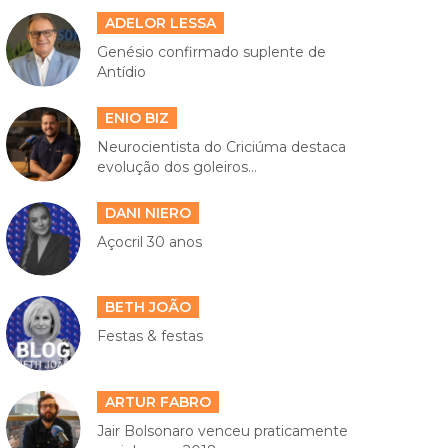
ADELOR LESSA
Genésio confirmado suplente de
Antídio
ENIO BIZ
Neurocientista do Criciúma destaca
evolução dos goleiros...
DANI NIERO
Açocril 30 anos
BETH JOÃO
Festas & festas
ARTUR FABRO
Jair Bolsonaro venceu praticamente