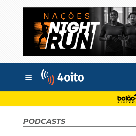
Abrir menu principal
4oito
PODCASTS