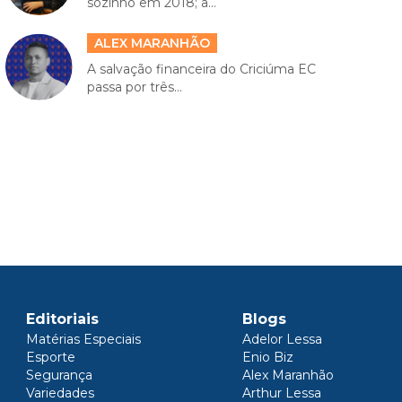
sozinho em 2018; a...
ALEX MARANHÃO
A salvação financeira do Criciúma EC
passa por três...
Editoriais
Blogs
Matérias Especiais
Adelor Lessa
Esporte
Enio Biz
Segurança
Alex Maranhão
Variedades
Arthur Lessa