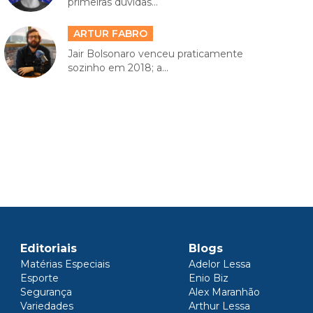
primeiras dúvidas...
ARTUR FABRO
Jair Bolsonaro venceu praticamente
sozinho em 2018; a...
Editoriais
Blogs
Matérias Especiais
Adelor Lessa
Esporte
Enio Biz
Segurança
Alex Maranhão
Variedades
Arthur Lessa