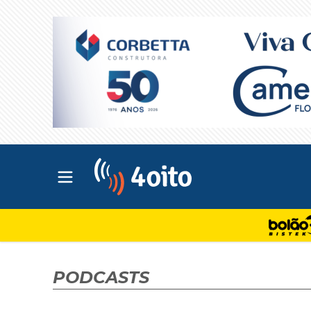
Abrir menu principal
4oito
PODCASTS