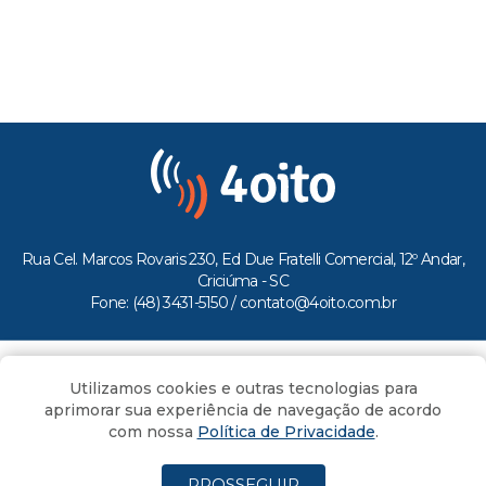
Rua Cel. Marcos Rovaris 230, Ed Due Fratelli Comercial, 12º Andar,
Criciúma - SC
Fone: (48) 3431-5150 /
contato@4oito.com.br
Copyright © 2026.
Utilizamos cookies e outras tecnologias para
Todos os direitos reservados ao Portal 4oito
aprimorar sua experiência de navegação de acordo
com nossa
Política de Privacidade
.
PROSSEGUIR