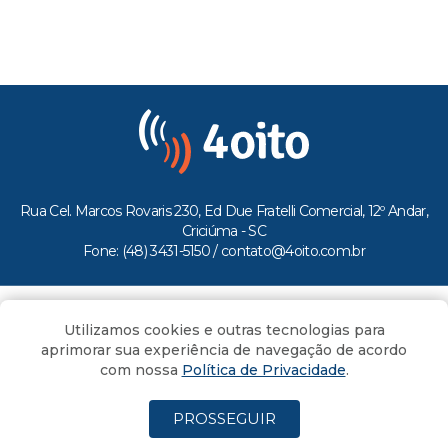
Rua Cel. Marcos Rovaris 230, Ed Due Fratelli Comercial, 12º Andar,
Criciúma - SC
Fone: (48) 3431-5150 /
contato@4oito.com.br
Copyright © 2026.
Utilizamos cookies e outras tecnologias para
Todos os direitos reservados ao Portal 4oito
aprimorar sua experiência de navegação de acordo
com nossa
Política de Privacidade
.
PROSSEGUIR