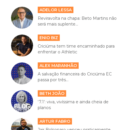
ADELOR LESSA
Reviravolta na chapa: Beto Martins não
será mais suplente...
ENIO BIZ
Criciúma tem time encaminhado para
enfrentar o Athletic
ALEX MARANHÃO
A salvação financeira do Criciúma EC
passa por três...
BETH JOÃO
‘7.1’: viva, vivíssima e ainda cheia de
planos
ARTUR FABRO
Jair Bolsonaro venceu praticamente