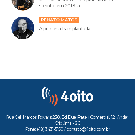
sozinho em 2018; a...
RENATO MATOS
A princesa transplantada
Rua Cel. Marcos Rovaris 230, Ed Due Fratelli Comercial, 12º Andar,
Criciúma - SC
Fone: (48) 3431-5150 /
contato@4oito.com.br