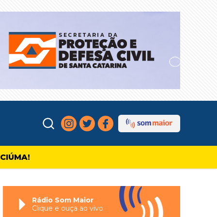
ICIÚMA!
Rádio Som Maior
Clique e ouça ao vivo