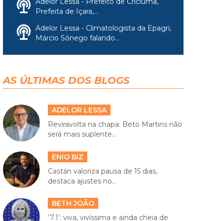
Adelor Lessa - Prefeito de Criciúma,
Prefeita de Içara,...
Adelor Lessa - Climatologista da Epagri,
Márcio Sônego falando...
AS ÚLTIMAS DOS BLOGS
ADELOR LESSA
Reviravolta na chapa: Beto Martins não
será mais suplente...
ENIO BIZ
Castán valoriza pausa de 15 dias,
destaca ajustes no...
BETH JOÃO
‘7.1’: viva, vivíssima e ainda cheia de