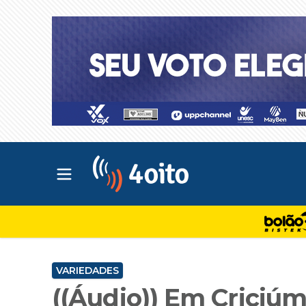
Abrir menu principal
4oito
VARIEDADES
((Áudio)) Em Criciúm