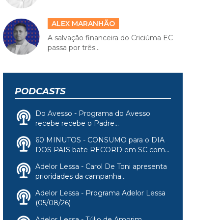
ALEX MARANHÃO
A salvação financeira do Criciúma EC
passa por três...
PODCASTS
Do Avesso - Programa do Avesso
recebe recebe o Padre...
60 MINUTOS - CONSUMO para o DIA
DOS PAIS bate RECORD em SC com...
Adelor Lessa - Carol De Toni apresenta
prioridades da campanha...
Adelor Lessa - Programa Adelor Lessa
(05/08/26)
Adelor Lessa - Túlio de Amorim