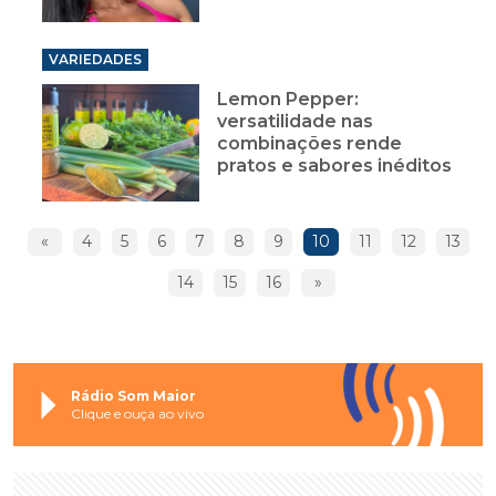
VARIEDADES
Lemon Pepper:
versatilidade nas
combinações rende
pratos e sabores inéditos
«
4
5
6
7
8
9
10
11
12
13
14
15
16
»
Rádio Som Maior
Clique e ouça ao vivo