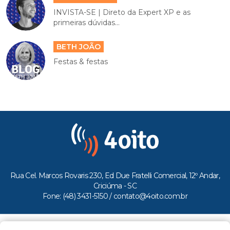
INVISTA-SE | Direto da Expert XP e as
primeiras dúvidas...
BETH JOÃO
Festas & festas
Rua Cel. Marcos Rovaris 230, Ed Due Fratelli Comercial, 12º Andar,
Criciúma - SC
Fone: (48) 3431-5150 /
contato@4oito.com.br