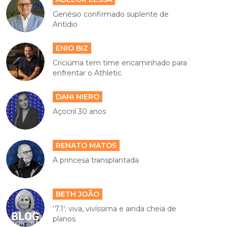
Genésio confirmado suplente de
Antídio
ENIO BIZ
Criciúma tem time encaminhado para
enfrentar o Athletic
DANI NIERO
Açocril 30 anos
RENATO MATOS
A princesa transplantada
BETH JOÃO
‘7.1’: viva, vivíssima e ainda cheia de
planos