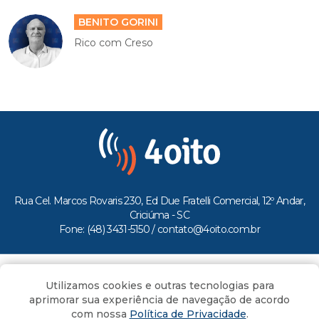
BENITO GORINI
Rico com Creso
Rua Cel. Marcos Rovaris 230, Ed Due Fratelli Comercial, 12º Andar,
Criciúma - SC
Fone: (48) 3431-5150 /
contato@4oito.com.br
Copyright © 2026.
Utilizamos cookies e outras tecnologias para
Todos os direitos reservados ao Portal 4oito
aprimorar sua experiência de navegação de acordo
com nossa
Política de Privacidade
.