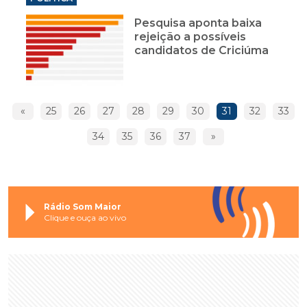
Pesquisa aponta baixa
rejeição a possíveis
candidatos de Criciúma
«
25
26
27
28
29
30
31
32
33
34
35
36
37
»
Rádio Som Maior
Clique e ouça ao vivo