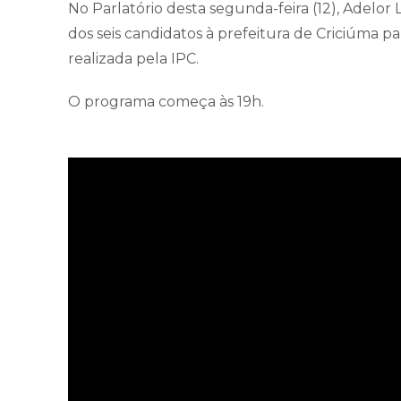
No Parlatório desta segunda-feira (12), Adelo
dos seis candidatos à prefeitura de Criciúma 
realizada pela IPC.
O programa começa às 19h.