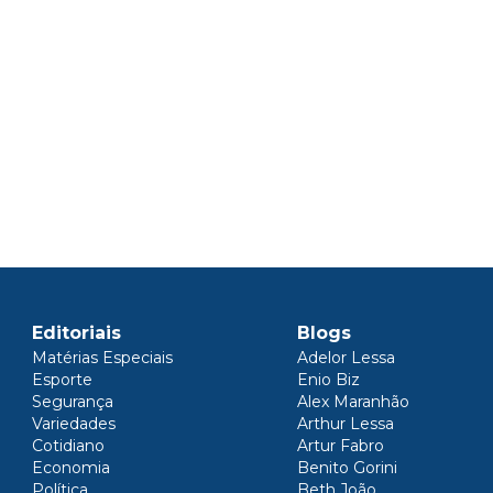
Editoriais
Blogs
Matérias Especiais
Adelor Lessa
Esporte
Enio Biz
Segurança
Alex Maranhão
Variedades
Arthur Lessa
Cotidiano
Artur Fabro
Economia
Benito Gorini
Política
Beth João