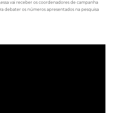
r Lessa vai receber os coordenadores de campanha
para debater os números apresentados na pesquisa