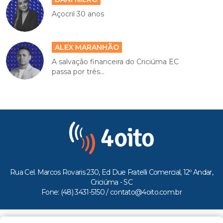
Açocril 30 anos
ALEX MARANHÃO
A salvação financeira do Criciúma EC
passa por três...
Rua Cel. Marcos Rovaris 230, Ed Due Fratelli Comercial, 12º Andar,
Criciúma - SC
Fone: (48) 3431-5150 /
contato@4oito.com.br