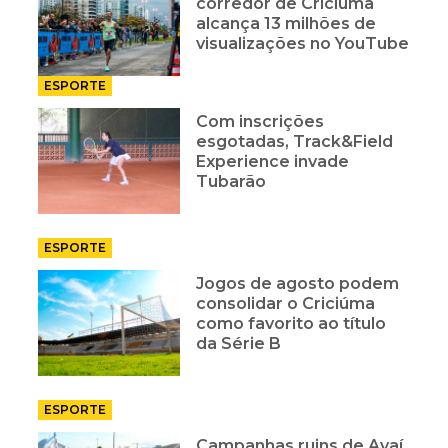
corredor de Criciúma
alcança 13 milhões de
visualizações no YouTube
ESPORTE
Com inscrições
esgotadas, Track&Field
Experience invade
Tubarão
ESPORTE
Jogos de agosto podem
consolidar o Criciúma
como favorito ao título
da Série B
ESPORTE
Campanhas ruins de Avaí