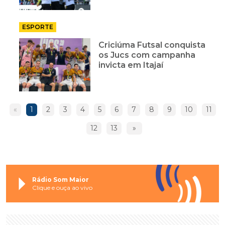
ESPORTE
Criciúma Futsal conquista
os Jucs com campanha
invicta em Itajaí
«
1
2
3
4
5
6
7
8
9
10
11
12
13
»
Rádio Som Maior
Clique e ouça ao vivo