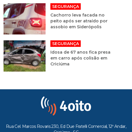
SEGURANÇA
Cachorro leva facada no
peito após ser atraído por
assobio em Siderópolis
SEGURANÇA
Idosa de 67 anos fica presa
em carro após colisão em
Criciúma
Rua Cel. Marcos Rovaris 230, Ed Due Fratelli Comercial, 12º Andar,