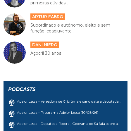
primeiras dúvidas...
ARTUR FABRO
Subordinado e autônomo, eleito e sem
função, coadjuvante...
DANI NIERO
Açocril 30 anos
PODCASTS
Adelor Lessa - Vereadora de Criciúma e candidata a deputada...
Adelor Lessa - Programa Adelor Lessa (10/08/26)
Adelor Lessa - Deputada Federal, Geovania de Sá fala sobre a...