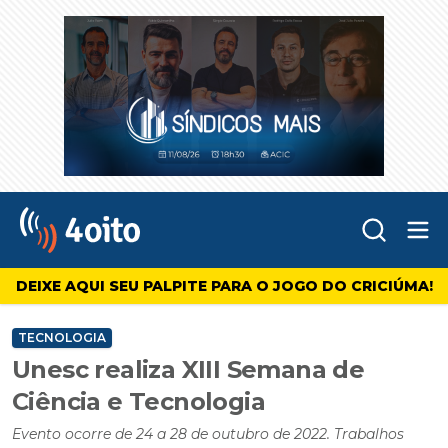
Abr
4oito
DEIXE AQUI SEU PALPITE PARA O JOGO DO CRICIÚMA!
TECNOLOGIA
Unesc realiza XIII Semana de
Ciência e Tecnologia
Evento ocorre de 24 a 28 de outubro de 2022. Trabalhos