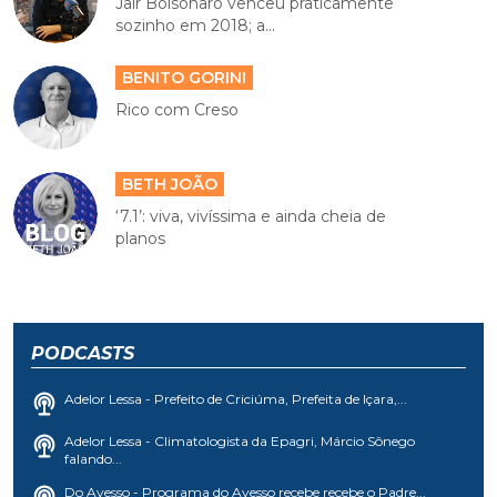
Jair Bolsonaro venceu praticamente
sozinho em 2018; a...
BENITO GORINI
Rico com Creso
BETH JOÃO
‘7.1’: viva, vivíssima e ainda cheia de
planos
PODCASTS
Adelor Lessa - Prefeito de Criciúma, Prefeita de Içara,...
Adelor Lessa - Climatologista da Epagri, Márcio Sônego
falando...
Do Avesso - Programa do Avesso recebe recebe o Padre...