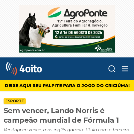
Abr
4oito
DEIXE AQUI SEU PALPITE PARA O JOGO DO CRICIÚMA!
ESPORTE
Sem vencer, Lando Norris é
campeão mundial de Fórmula 1
Verstappen vence, mas inglês garante título com o terceiro