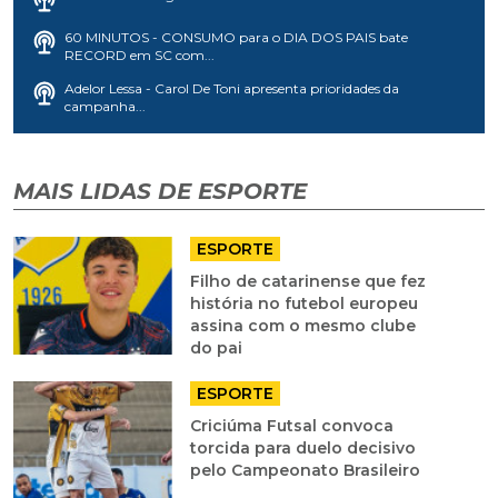
60 MINUTOS - CONSUMO para o DIA DOS PAIS bate
RECORD em SC com...
Adelor Lessa - Carol De Toni apresenta prioridades da
campanha...
MAIS LIDAS DE ESPORTE
ESPORTE
Filho de catarinense que fez
história no futebol europeu
assina com o mesmo clube
do pai
ESPORTE
Criciúma Futsal convoca
torcida para duelo decisivo
pelo Campeonato Brasileiro