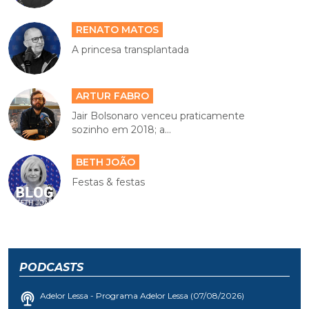
RENATO MATOS
A princesa transplantada
ARTUR FABRO
Jair Bolsonaro venceu praticamente
sozinho em 2018; a...
BETH JOÃO
Festas & festas
PODCASTS
Adelor Lessa - Programa Adelor Lessa (07/08/2026)