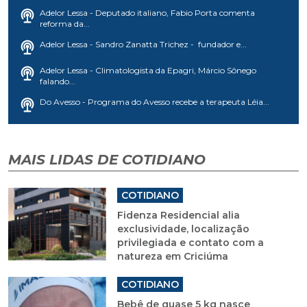
Adelor Lessa - Deputado italiano, Fabio Porta comenta
reforma da...
Adelor Lessa - Sandro Zanatta Trichez - fundador e...
Adelor Lessa - Climatologista da Epagri, Márcio Sônego
falando...
Do Avesso - Programa do Avesso recebe a terapeuta Léia...
MAIS LIDAS DE COTIDIANO
COTIDIANO
Fidenza Residencial alia
exclusividade, localização
privilegiada e contato com a
natureza em Criciúma
COTIDIANO
Bebê de quase 5 kg nasce