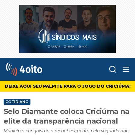
Abr
4oito
DEIXE AQUI SEU PALPITE PARA O JOGO DO CRICIÚMA!
COTIDIANO
Selo Diamante coloca Criciúma na
elite da transparência nacional
Município conquistou o reconhecimento pelo segundo ano