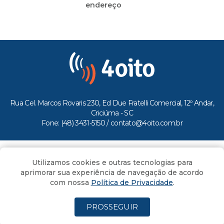
endereço
Rua Cel. Marcos Rovaris 230, Ed Due Fratelli Comercial, 12º Andar,
Criciúma - SC
Fone: (48) 3431-5150 /
contato@4oito.com.br
Copyright © 2026.
Utilizamos cookies e outras tecnologias para
Todos os direitos reservados ao Portal 4oito
aprimorar sua experiência de navegação de acordo
com nossa
Política de Privacidade
.
PROSSEGUIR