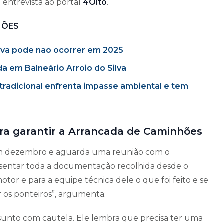
 entrevista ao portal
4Oito
.
HÕES
lva pode não ocorrer em 2025
 em Balneário Arroio do Silva
radicional enfrenta impasse ambiental e tem
para garantir a Arrancada de Caminhões
 em dezembro e aguarda uma reunião com o
resentar toda a documentação recolhida desde o
tor e para a equipe técnica dele o que foi feito e se
r os ponteiros”, argumenta.
 assunto com cautela. Ele lembra que precisa ter uma