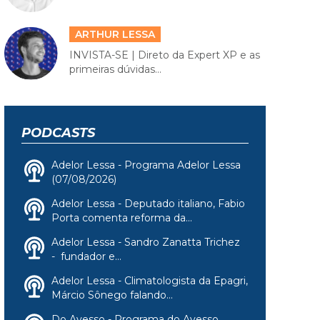
ARTHUR LESSA
INVISTA-SE | Direto da Expert XP e as
primeiras dúvidas...
PODCASTS
Adelor Lessa - Programa Adelor Lessa
(07/08/2026)
Adelor Lessa - Deputado italiano, Fabio
Porta comenta reforma da...
Adelor Lessa - Sandro Zanatta Trichez
- fundador e...
Adelor Lessa - Climatologista da Epagri,
Márcio Sônego falando...
Do Avesso - Programa do Avesso