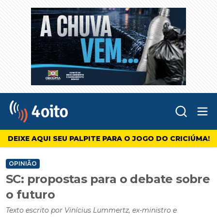
Abr
4oito
DEIXE AQUI SEU PALPITE PARA O JOGO DO CRICIÚMA!
OPINIÃO
SC: propostas para o debate sobre
o futuro
Texto escrito por Vinícius Lummertz, ex-ministro e