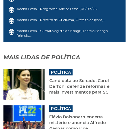
Adelor Lessa - Programa Adelor Lessa (06/08/26)
Adelor Lessa - Prefeito de Criciúma, Prefeita de Içara,...
Adelor Lessa - Climatologista da Epagri, Márcio Sônego
falando...
MAIS LIDAS DE POLÍTICA
POLÍTICA
Candidata ao Senado, Carol
De Toni defende reformas e
mais investimentos para SC
POLÍTICA
Flávio Bolsonaro encerra
mistério e anuncia Alfredo
Gaspar como vice