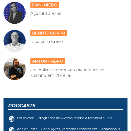
DANI NIERO
Açocril 30 anos
BENITO GORINI
Rico com Creso
ARTUR FABRO
Jair Bolsonaro venceu praticamente
sozinho em 2018; a...
PODCASTS
Do Avesso - Programa do Avesso recebe a terapeuta Léia...
Adelor Lessa - Carla Ayres, vereadora reeleita em Florianópolis...