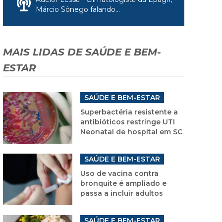
Márcio Sônego falando...
MAIS LIDAS DE SAÚDE E BEM-
ESTAR
SAÚDE E BEM-ESTAR
Superbactéria resistente a
antibióticos restringe UTI
Neonatal de hospital em SC
SAÚDE E BEM-ESTAR
Uso de vacina contra
bronquite é ampliado e
passa a incluir adultos
SAÚDE E BEM-ESTAR