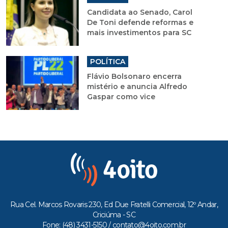
Candidata ao Senado, Carol
De Toni defende reformas e
mais investimentos para SC
POLÍTICA
Flávio Bolsonaro encerra
mistério e anuncia Alfredo
Gaspar como vice
Rua Cel. Marcos Rovaris 230, Ed Due Fratelli Comercial, 12º Andar,
Criciúma - SC
Fone: (48) 3431-5150 /
contato@4oito.com.br