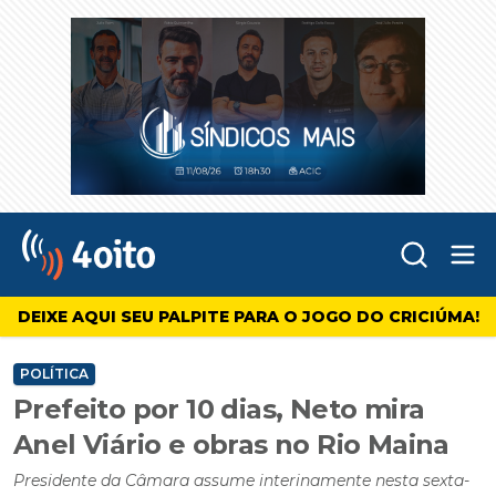
Abr
4oito
DEIXE AQUI SEU PALPITE PARA O JOGO DO CRICIÚMA!
POLÍTICA
Prefeito por 10 dias, Neto mira
Anel Viário e obras no Rio Maina
Presidente da Câmara assume interinamente nesta sexta-