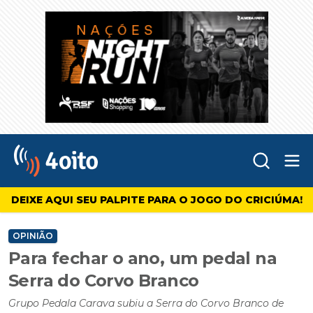
Abr
4oito
DEIXE AQUI SEU PALPITE PARA O JOGO DO CRICIÚMA!
OPINIÃO
Para fechar o ano, um pedal na
Serra do Corvo Branco
Grupo Pedala Carava subiu a Serra do Corvo Branco de