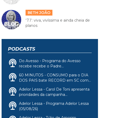
BETH JOÃO
‘7.1’: viva, vivíssima e ainda cheia de
planos
PODCASTS
Do Avesso - Programa do Avesso
recebe recebe o Padre...
60 MINUTOS - CONSUMO para o DIA
DOS PAIS bate RECORD em SC com...
Adelor Lessa - Carol De Toni apresenta
prioridades da campanha...
Adelor Lessa - Programa Adelor Lessa
(05/08/26)
Adelor Lessa - Túlio de Amorim