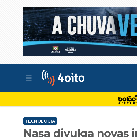
Abrir menu principal
4oito
TECNOLOGIA
Nasa divulga novas 