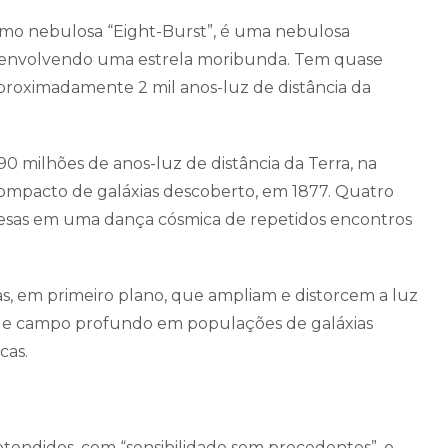
mo nebulosa “Eight-Burst”, é uma nebulosa
 envolvendo uma estrela moribunda. Tem quase
aproximadamente 2 mil anos-luz de distância da
90 milhões de anos-luz de distância da Terra, na
compacto de galáxias descoberto, em 1877. Quatro
presas em uma dança cósmica de repetidos encontros
s, em primeiro plano, que ampliam e distorcem a luz
o de campo profundo em populações de galáxias
cas.
retendidos, com “sensibilidade sem precedentes”, o