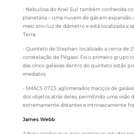
- Nebulosa do Anel Sul: também conhecida co
planetária – uma nuvem de gás em expansão,
meio ano-luz de diâmetro e está localizada a 
Terra.
- Quinteto de Stephan: localizado a cerca de 2
constelação de Pégaso. Foi o primeiro grupo 
das cinco galáxias dentro do quinteto estão 
imediatos.
- SMACS 0723: aglomerados maciços de galáxia
dos objetos atrás deles, permitindo uma visã
extremamente distantes e intrinsecamente fra
James Webb
A Nasa explica que, para realizar os estudos p