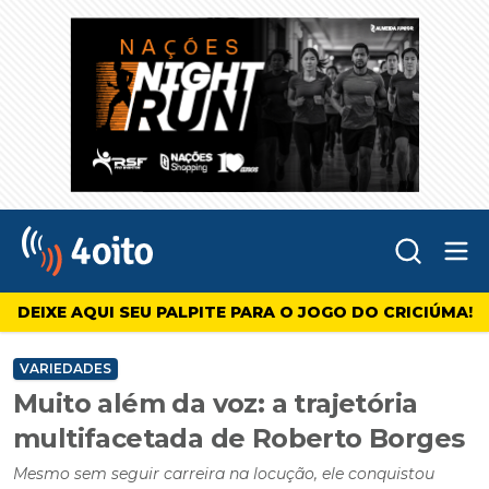
Abr
4oito
DEIXE AQUI SEU PALPITE PARA O JOGO DO CRICIÚMA!
VARIEDADES
Muito além da voz: a trajetória
multifacetada de Roberto Borges
Mesmo sem seguir carreira na locução, ele conquistou