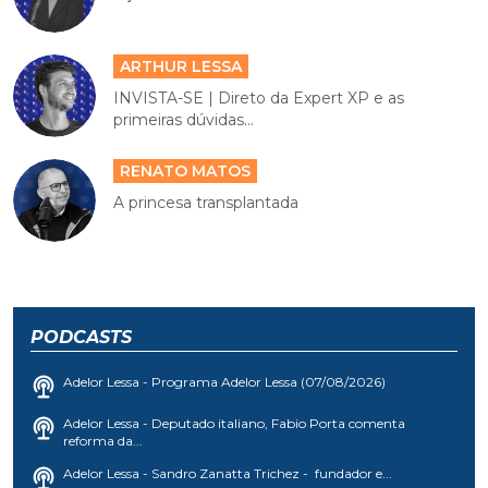
ARTHUR LESSA
INVISTA-SE | Direto da Expert XP e as
primeiras dúvidas...
RENATO MATOS
A princesa transplantada
PODCASTS
Adelor Lessa - Programa Adelor Lessa (07/08/2026)
Adelor Lessa - Deputado italiano, Fabio Porta comenta
reforma da...
Adelor Lessa - Sandro Zanatta Trichez - fundador e...