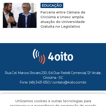
EDUCAÇÃO
Parceria entre Câmara de
Criciúma e Unesc amplia
atuação do Universidade
Gratuita no Legislativo
Rua Cel. Marcos Rovaris 230, Ed Due Fratelli Comercial, 12º Andar,
Criciúma - SC
Fone: (48) 3431-5150 /
contato@4oito.com.br
Copyright © 2026.
Utilizamos cookies e outras tecnologias para
Todos os direitos reservados ao Portal 4oito
aprimorar sua experiência de navegação de acordo