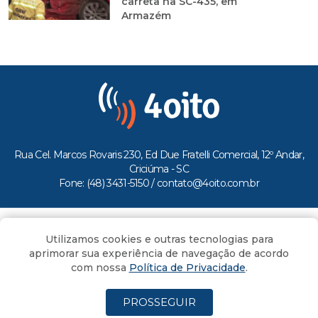
carreta na SC-435, em
Armazém
Rua Cel. Marcos Rovaris 230, Ed Due Fratelli Comercial, 12º Andar,
Criciúma - SC
Fone: (48) 3431-5150 /
contato@4oito.com.br
Copyright © 2026.
Utilizamos cookies e outras tecnologias para
Todos os direitos reservados ao Portal 4oito
aprimorar sua experiência de navegação de acordo
com nossa
Política de Privacidade
.
PROSSEGUIR