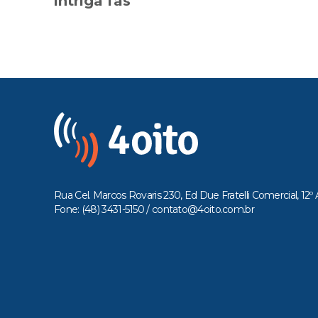
intriga fãs
Rua Cel. Marcos Rovaris 230, Ed Due Fratelli Comercial, 12º 
Fone: (48) 3431-5150 /
contato@4oito.com.br