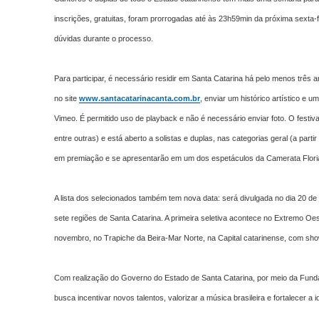
inscrições, gratuitas, foram prorrogadas até às 23h59min da próxima sexta
dúvidas durante o processo.
Para participar, é necessário residir em Santa Catarina há pelo menos três 
no site
www.santacatarinacanta.com.br
, enviar um histórico artístico e
Vimeo. É permitido uso de playback e não é necessário enviar foto.
O festiv
entre outras) e está aberto a solistas e duplas, nas categorias geral (a part
em premiação e se apresentarão em um dos espetáculos da Camerata Flori
A lista dos selecionados também tem nova data: será divulgada no dia 20 de 
sete regiões de Santa Catarina. A primeira seletiva acontece no Extremo Oes
novembro, no Trapiche da Beira-Mar Norte, na Capital catarinense, com show
Com realização do Governo do Estado de Santa Catarina, por meio da Funda
busca incentivar novos talentos, valorizar a música brasileira e fortalecer a i