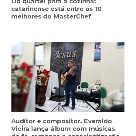
Do quartel para a cozinha:
catarinense está entre os 10
melhores do MasterChef
Auditor e compositor, Everaldo
Vieira lança álbum com músicas