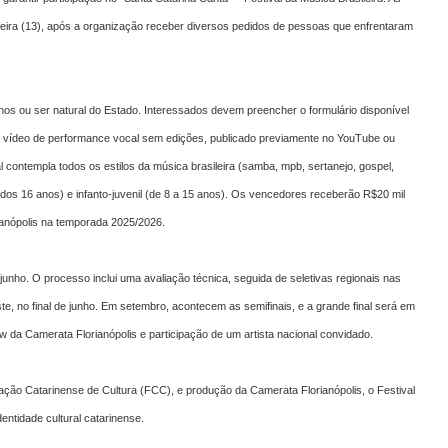
-feira (13), após a organização receber diversos pedidos de pessoas que enfrentaram
anos ou ser natural do Estado. Interessados devem preencher o formulário disponível
 um vídeo de performance vocal sem edições, publicado previamente no YouTube ou
al contempla todos os estilos da música brasileira (samba, mpb, sertanejo, gospel,
ir dos 16 anos) e infanto-juvenil (de 8 a 15 anos). Os vencedores receberão R$20 mil
anópolis na temporada 2025/2026.
junho. O processo inclui uma avaliação técnica, seguida de seletivas regionais nas
te, no final de junho. Em setembro, acontecem as semifinais, e a grande final será em
 da Camerata Florianópolis e participação de um artista nacional convidado.
ção Catarinense de Cultura (FCC), e produção da Camerata Florianópolis, o Festival
dentidade cultural catarinense.