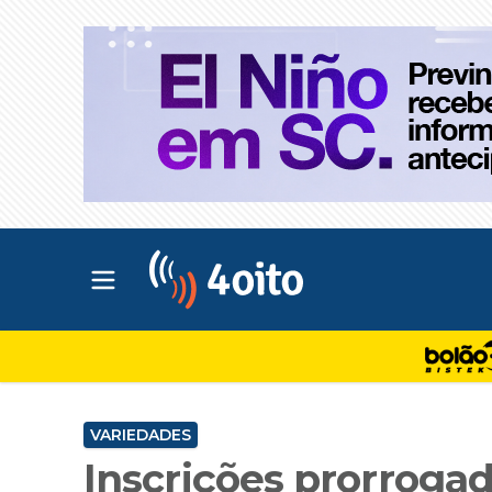
Abrir menu principal
4oito
VARIEDADES
Inscrições prorrogad