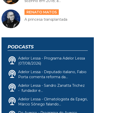
sozinho em 2018; a...
RENATO MATOS
A princesa transplantada
PODCASTS
Adelor Lessa - Programa Adelor Lessa
(07/08/2026)
Adelor Lessa - Deputado italiano, Fabio
Porta comenta reforma da...
Adelor Lessa - Sandro Zanatta Trichez
- fundador e...
Adelor Lessa - Climatologista da Epagri,
Márcio Sônego falando...
Do Avesso - Programa do Avesso