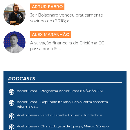
ARTUR FABRO
Jair Bolsonaro venceu praticamente
sozinho em 2018; a...
ALEX MARANHÃO
A salvação financeira do Criciúma EC
passa por três...
PODCASTS
Adelor Lessa - Programa Adelor Lessa (07/08/2026)
Adelor Lessa - Deputado italiano, Fabio Porta comenta
reforma da...
Adelor Lessa - Sandro Zanatta Trichez - fundador e...
Adelor Lessa - Climatologista da Epagri, Márcio Sônego