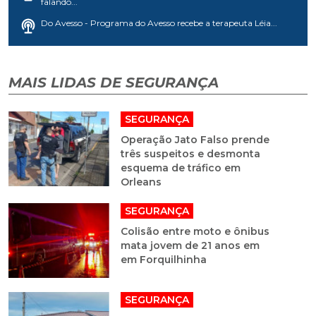
falando...
Do Avesso - Programa do Avesso recebe a terapeuta Léia...
MAIS LIDAS DE SEGURANÇA
SEGURANÇA
Operação Jato Falso prende
três suspeitos e desmonta
esquema de tráfico em
Orleans
SEGURANÇA
Colisão entre moto e ônibus
mata jovem de 21 anos em
em Forquilhinha
SEGURANÇA