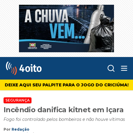
Abr
4oito
DEIXE AQUI SEU PALPITE PARA O JOGO DO CRICIÚMA!
SEGURANÇA
Incêndio danifica kitnet em Içara
Fogo foi controlado pelos bombeiros e não houve vítimas
Por
Redação