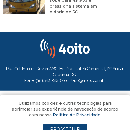
sobe para R$ 9,35 e
pressiona sistema em
cidade de SC
Rua Cel. Marcos Rovaris 230, Ed Due Fratelli Comercial, 12º Andar,
Criciúma - SC
Fone: (48) 3431-5150 /
contato@4oito.com.br
Copyright © 2026.
Utilizamos cookies e outras tecnologias para
Todos os direitos reservados ao Portal 4oito
aprimorar sua experiência de navegação de acordo
com nossa
Política de Privacidade
.
PROSSEGUIR