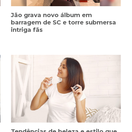
Jão grava novo álbum em
barragem de SC e torre submersa
intriga fãs
Tendências de beleza e estilo que