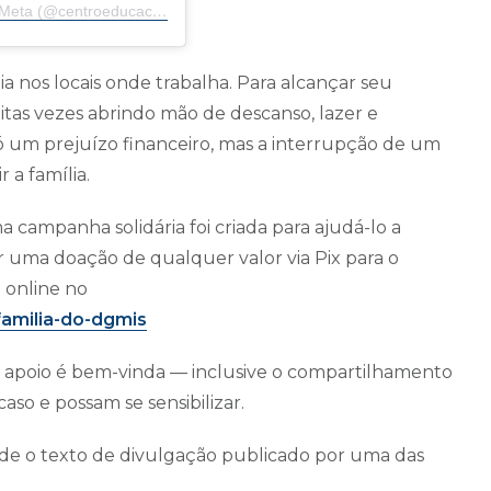
Uma publicação compartilhada por Centro Educacional Meta (@centroeducacionalmeta)
a nos locais onde trabalha. Para alcançar seu
itas vezes abrindo mão de descanso, lazer e
ó um prejuízo financeiro, mas a interrupção de um
 a família.
a campanha solidária foi criada para ajudá-lo a
 uma doação de qualquer valor via Pix para o
 online no
familia-do-dgmis
 apoio é bem-vinda — inclusive o compartilhamento
aso e possam se sensibilizar.
e o texto de divulgação publicado por uma das