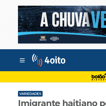
Abrir menu principal
4oito
VARIEDADES
Imigrante haitiano 