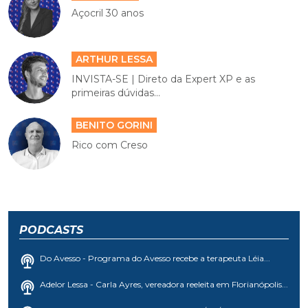
Açocril 30 anos
ARTHUR LESSA
INVISTA-SE | Direto da Expert XP e as
primeiras dúvidas...
BENITO GORINI
Rico com Creso
PODCASTS
Do Avesso - Programa do Avesso recebe a terapeuta Léia...
Adelor Lessa - Carla Ayres, vereadora reeleita em Florianópolis...