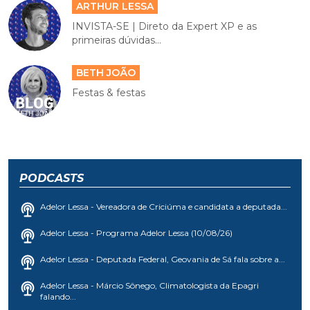
ARTHUR LESSA
INVISTA-SE | Direto da Expert XP e as
primeiras dúvidas...
BETH JOÃO
Festas & festas
PODCASTS
Adelor Lessa - Vereadora de Criciúma e candidata a deputada...
Adelor Lessa - Programa Adelor Lessa (10/08/26)
Adelor Lessa - Deputada Federal, Geovania de Sá fala sobre a...
Adelor Lessa - Márcio Sônego, Climatologista da Epagri
falando...