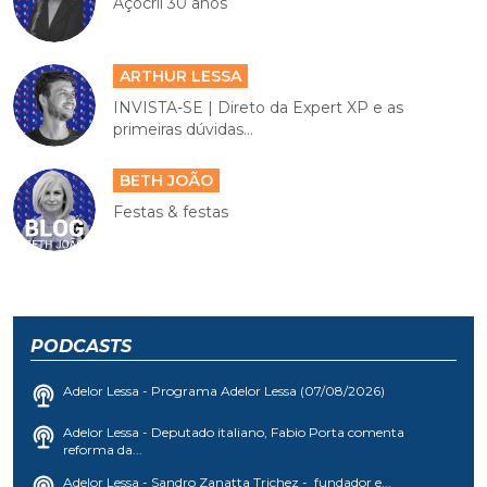
Açocril 30 anos
ARTHUR LESSA
INVISTA-SE | Direto da Expert XP e as
primeiras dúvidas...
BETH JOÃO
Festas & festas
PODCASTS
Adelor Lessa - Programa Adelor Lessa (07/08/2026)
Adelor Lessa - Deputado italiano, Fabio Porta comenta
reforma da...
Adelor Lessa - Sandro Zanatta Trichez - fundador e...