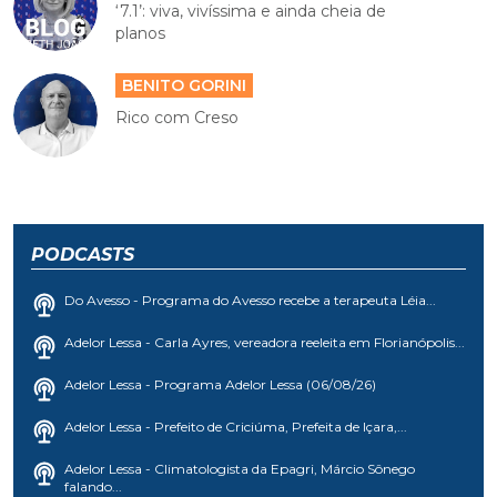
‘7.1’: viva, vivíssima e ainda cheia de
planos
BENITO GORINI
Rico com Creso
PODCASTS
Do Avesso - Programa do Avesso recebe a terapeuta Léia...
Adelor Lessa - Carla Ayres, vereadora reeleita em Florianópolis...
Adelor Lessa - Programa Adelor Lessa (06/08/26)
Adelor Lessa - Prefeito de Criciúma, Prefeita de Içara,...
Adelor Lessa - Climatologista da Epagri, Márcio Sônego
falando...