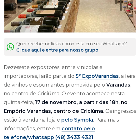
Quer receber notícias como esta em seu Whatsapp?
Clique aqui e entre para nosso grupo
Dezessete expositores, entre vinícolas e
importadoras, farão parte do
5º ExpoVarandas
, a feira
de vinhos e espumantes promovida pelo
Varandas
,
no centro de Criciúma. O evento acontece nesta
quinta-feira,
17 de novembro, a partir das 18h, no
Empório Varandas, centro de Criciúma
. Os ingressos
estão à venda na loja e
pelo Sympla
. Para mais
informações, entre em
contato pelo
telefone/whatsapp (48) 3433 4321
.