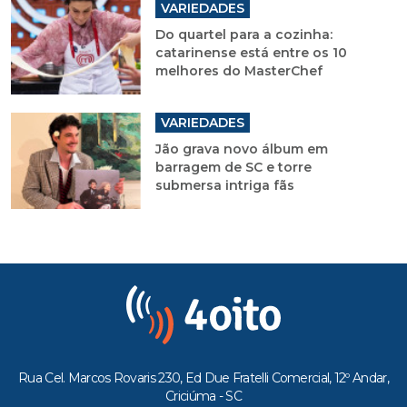
VARIEDADES
Do quartel para a cozinha:
catarinense está entre os 10
melhores do MasterChef
VARIEDADES
Jão grava novo álbum em
barragem de SC e torre
submersa intriga fãs
Rua Cel. Marcos Rovaris 230, Ed Due Fratelli Comercial, 12º Andar,
Criciúma - SC