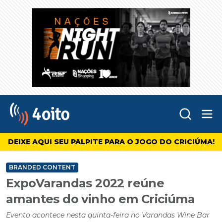
Abr
4oito
DEIXE AQUI SEU PALPITE PARA O JOGO DO CRICIÚMA!
BRANDED CONTENT
ExpoVarandas 2022 reúne
amantes do vinho em Criciúma
Evento acontece nesta quinta-feira no Varandas Wine Bar