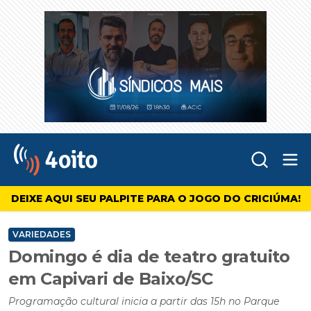
Abr
4oito
DEIXE AQUI SEU PALPITE PARA O JOGO DO CRICIÚMA!
VARIEDADES
Domingo é dia de teatro gratuito
em Capivari de Baixo/SC
Programação cultural inicia a partir das 15h no Parque