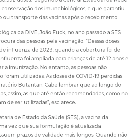
 conservação dos imunobiológicos, o que garantiu
u transporte das vacinas após o recebimento.
ológica da DIVE, João Fuck, no ano passado a SES
ocura das pessoas pela vacinação. “Dessas doses,
 de influenza de 2023, quando a cobertura foi de
nfluenza foi ampliada para crianças de até 12 anos e
ar a imunização. No entanto, as pessoas não
o foram utilizadas. As doses de COVID-19 perdidas
boratório Butantan. Cabe lembrar que ao longo do
das, assim, as que até então recomendadas, como no
m de ser utilizadas”, esclarece.
aria de Estado da Saúde (SES), a vacina da
uma vez que sua formulação é atualizada
ssuem prazos de validade mais longos. Quando não