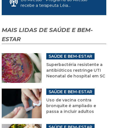
recebe a terapeuta Léia...
MAIS LIDAS DE SAÚDE E BEM-
ESTAR
SAÚDE E BEM-ESTAR
Superbactéria resistente a
antibióticos restringe UTI
Neonatal de hospital em SC
SAÚDE E BEM-ESTAR
Uso de vacina contra
bronquite é ampliado e
passa a incluir adultos
SAÚDE E BEM-ESTAR