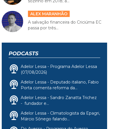
sozinho em 2018; a...
ALEX MARANHÃO
A salvação financeira do Criciúma EC
passa por três...
PODCASTS
Adelor Lessa - Programa Adelor Lessa
(07/08/2026)
Adelor Lessa - Deputado italiano, Fabio
Porta comenta reforma da...
Adelor Lessa - Sandro Zanatta Trichez
- fundador e...
Adelor Lessa - Climatologista da Epagri,
Márcio Sônego falando...
Do Avesso - Programa do Avesso