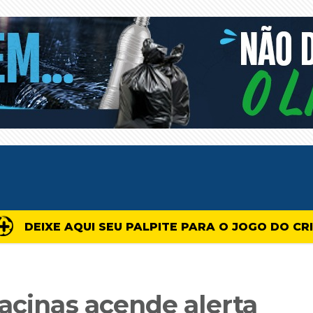
DEIXE AQUI SEU PALPITE PARA O JOGO DO CR
acinas acende alerta