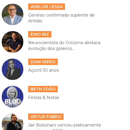
ADELOR LESSA
Genésio confirmado suplente de
Antídio
ENIO BIZ
Neurocientista do Criciúma destaca
evolução dos goleiros...
DANI NIERO
Açocril 30 anos
BETH JOÃO
Festas & festas
ARTUR FABRO
Jair Bolsonaro venceu praticamente