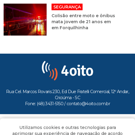
SEGURANÇA
Colisão entre moto e ônibus
mata jovem de 21 anos em
em Forquilhinha
Rua Cel. Marcos Rovaris 230, Ed Due Fratelli Comercial, 12º Andar,
Criciúma - SC
Fone: (48) 3431-5150 /
contato@4oito.com.br
Copyright © 2026.
Utilizamos cookies e outras tecnologias para
Todos os direitos reservados ao Portal 4oito
aprimorar sua experiência de navegação de acordo