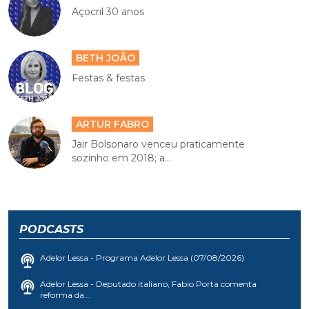
Açocril 30 anos
BETH JOÃO
Festas & festas
ARTUR FABRO
Jair Bolsonaro venceu praticamente
sozinho em 2018; a...
PODCASTS
Adelor Lessa - Programa Adelor Lessa (07/08/2026)
Adelor Lessa - Deputado italiano, Fabio Porta comenta
reforma da...