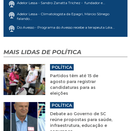
Adelor Lessa - Sandro Zanatta Trichez - fundador e...
Adelor Lessa - Climatologista da Epagri, Márcio Sônego
falando...
Do Avesso - Programa do Avesso recebe a terapeuta Léia...
MAIS LIDAS DE POLÍTICA
POLÍTICA
Partidos têm até 15 de
agosto para registrar
candidaturas para as
eleições
POLÍTICA
Debate ao Governo de SC
reúne propostas para saúde,
infraestrutura, educação e