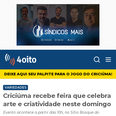
Abr
4oito
DEIXE AQUI SEU PALPITE PARA O JOGO DO CRICIÚMA!
VARIEDADES
Criciúma recebe feira que celebra
arte e criatividade neste domingo
Evento acontece a partir das 10h, no Sítio Bosque do