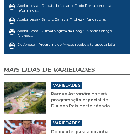
Adelor Lessa - Deputado italiano, Fabio Porta comenta
reforma da...
Adelor Lessa - Sandro Zanatta Trichez - fundador e...
Adelor Lessa - Climatologista da Epagri, Márcio Sônego
falando...
Do Avesso - Programa do Avesso recebe a terapeuta Léia...
MAIS LIDAS DE VARIEDADES
VARIEDADES
Parque Astronômico terá
programação especial de
Dia dos Pais neste sábado
VARIEDADES
Do quartel para a cozinha: