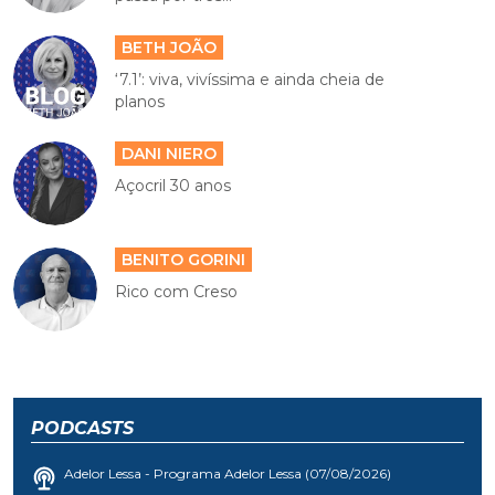
BETH JOÃO
‘7.1’: viva, vivíssima e ainda cheia de
planos
DANI NIERO
Açocril 30 anos
BENITO GORINI
Rico com Creso
PODCASTS
Adelor Lessa - Programa Adelor Lessa (07/08/2026)