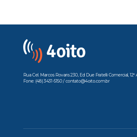
Rua Cel. Marcos Rovaris 230, Ed Due Fratelli Comercial, 12º 
Fone: (48) 3431-5150 /
contato@4oito.com.br