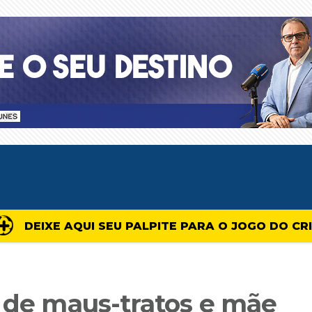
DEIXE AQUI SEU PALPITE PARA O JOGO DO CR
s de maus-tratos e mãe