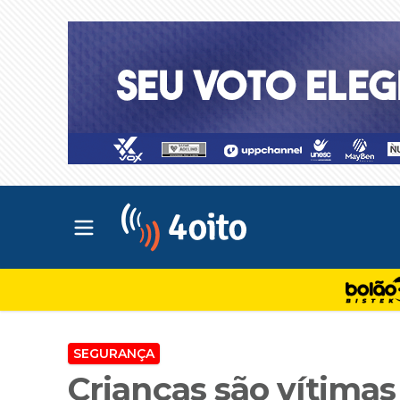
Abrir menu principal
4oito
SEGURANÇA
Crianças são vítima