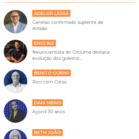
ADELOR LESSA
Genésio confirmado suplente de
Antídio
ENIO BIZ
Neurocientista do Criciúma destaca
evolução dos goleiros...
BENITO GORINI
Rico com Creso
DANI NIERO
Açocril 30 anos
BETH JOÃO