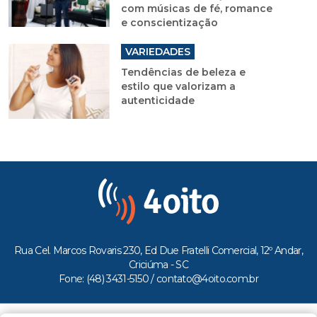
com músicas de fé, romance
e conscientização
VARIEDADES
Tendências de beleza e
estilo que valorizam a
autenticidade
Rua Cel. Marcos Rovaris 230, Ed Due Fratelli Comercial, 12º Andar,
Criciúma - SC
Fone: (48) 3431-5150 /
contato@4oito.com.br