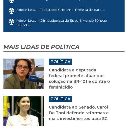
Adelor Lessa - Prefeito de Criciúma, Prefeita de Içara,...
Adelor Lessa - Climatologista da Epagri, Márcio Sônego
falando...
MAIS LIDAS DE POLÍTICA
POLÍTICA
Candidata a deputada
federal promete atuar por
solução na BR-101 e contra o
feminicídio
POLÍTICA
Candidata ao Senado, Carol
De Toni defende reformas e
mais investimentos para SC