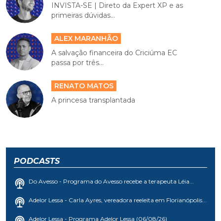
INVISTA-SE | Direto da Expert XP e as
primeiras dúvidas...
ALEX MARANHÃO
A salvação financeira do Criciúma EC
passa por três...
RENATO MATOS
A princesa transplantada
PODCASTS
Do Avesso - Programa do Avesso recebe a terapeuta Léia...
Adelor Lessa - Carla Ayres, vereadora reeleita em Florianópolis...
Adelor Lessa - Programa Adelor Lessa (06/08/26)