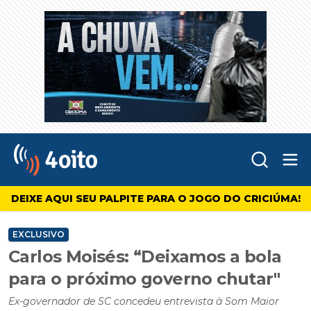
Abr
4oito
DEIXE AQUI SEU PALPITE PARA O JOGO DO CRICIÚMA!
EXCLUSIVO
Carlos Moisés: “Deixamos a bola
para o próximo governo chutar"
Ex-governador de SC concedeu entrevista à Som Maior