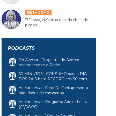
BETH JOÃO
‘7.1’: viva, vivíssima e ainda cheia de
planos
PODCASTS
Do Avesso - Programa do Avesso
recebe recebe o Padre...
60 MINUTOS - CONSUMO para o DIA
DOS PAIS bate RECORD em SC com...
Adelor Lessa - Carol De Toni apresenta
prioridades da campanha...
Adelor Lessa - Programa Adelor Lessa
(05/08/26)
Adelor Lessa - Túlio de Amorim