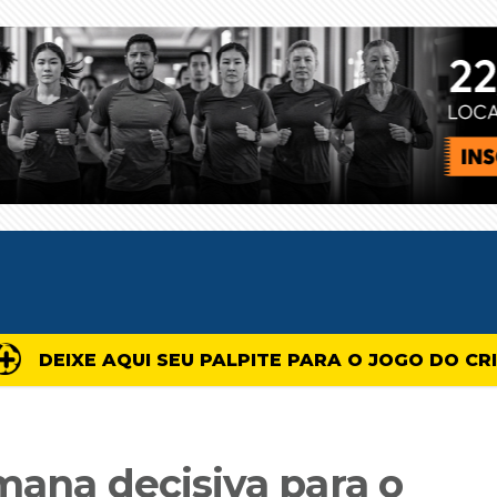
DEIXE AQUI SEU PALPITE PARA O JOGO DO CR
mana decisiva para o