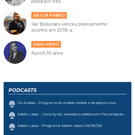
passa por três...
ARTUR FABRO
Jair Bolsonaro venceu praticamente
sozinho em 2018; a...
DANI NIERO
Açocril 30 anos
PODCASTS
Do Avesso - Programa do Avesso recebe a terapeuta Léia...
Adelor Lessa - Carla Ayres, vereadora reeleita em Florianópolis...
Adelor Lessa - Programa Adelor Lessa (06/08/26)