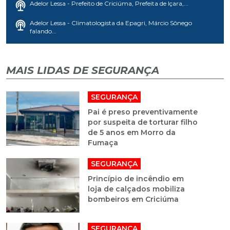
Adelor Lessa - Prefeito de Criciúma, Prefeita de Içara,...
Adelor Lessa - Climatologista da Epagri, Márcio Sônego
falando...
MAIS LIDAS DE SEGURANÇA
SEGURANÇA
Pai é preso preventivamente
por suspeita de torturar filho
de 5 anos em Morro da
Fumaça
SEGURANÇA
Princípio de incêndio em
loja de calçados mobiliza
bombeiros em Criciúma
SEGURANÇA