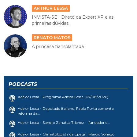
ARTHUR LESSA
INVISTA-SE | Direto da Expert XP e as
primeiras dúvidas...
RENATO MATOS
A princesa transplantada
PODCASTS
Adelor Lessa - Programa Adelor Lessa (07/08/2026)
Adelor Lessa - Deputado italiano, Fabio Porta comenta
reforma da...
Adelor Lessa - Sandro Zanatta Trichez - fundador e...
Adelor Lessa - Climatologista da Epagri, Márcio Sônego