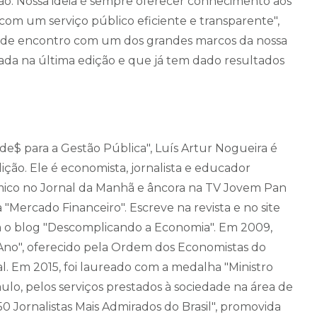
o. Nossa ideia é sempre oferecer conhecimento aos
om um serviço público eficiente e transparente",
ai de encontro com um dos grandes marcos da nossa
nçada na última edição e que já tem dado resultados
$ para a Gestão Pública", Luís Artur Nogueira é
ção. Ele é economista, jornalista e educador
mico no Jornal da Manhã e âncora na TV Jovem Pan
Mercado Financeiro". Escreve na revista e no site
m o blog "Descomplicando a Economia". Em 2009,
 Ano", oferecido pela Ordem dos Economistas do
nal. Em 2015, foi laureado com a medalha "Ministro
ulo, pelos serviços prestados à sociedade na área de
50 Jornalistas Mais Admirados do Brasil", promovida