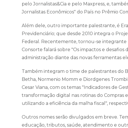
pelo Jornalistas&Cia e pelo Maxpress, e, também
Jornalistas Econômicos" do País no Prêmio Co
Além dele, outro importante palestrante, é Era
Previdenciário; que desde 2010 integra o Proj
Federal. Recentemente, tornou-se integrante d
Consorte falará sobre "Os impactos e desafios
administração diante das novas ferramentas el
Também integram o time de palestrantes do B
Betha, Normenio Momm e Diordgenes Trombim; 
Cesar Viana, com os temas "Indicadores de Gest
transformação digital nas rotinas do Compras 
utilizando a eficiência da malha fiscal", respec
Outros nomes serão divulgados em breve. Tema
educação, tributos, saúde, atendimento e out