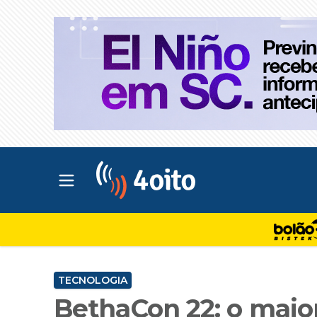
Abrir menu principal
4oito
TECNOLOGIA
BethaCon 22: o maio