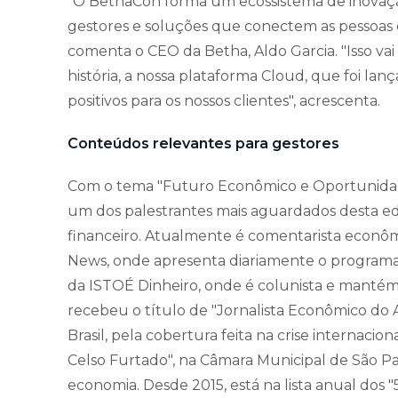
"O BethaCon forma um ecossistema de inovaçã
gestores e soluções que conectem as pessoas c
comenta o CEO da Betha, Aldo Garcia. "Isso v
história, a nossa plataforma Cloud, que foi la
positivos para os nossos clientes", acrescenta.
Conteúdos relevantes para gestores
Com o tema "Futuro Econômico e Oportunidade
um dos palestrantes mais aguardados desta edi
financeiro. Atualmente é comentarista econô
News, onde apresenta diariamente o programa "
da ISTOÉ Dinheiro, onde é colunista e manté
recebeu o título de "Jornalista Econômico do
Brasil, pela cobertura feita na crise internacio
Celso Furtado", na Câmara Municipal de São Pa
economia. Desde 2015, está na lista anual dos "