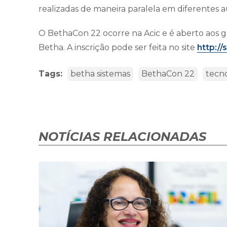
realizadas de maneira paralela em diferentes au
O BethaCon 22 ocorre na Acic e é aberto aos ge
Betha. A inscrição pode ser feita no site
http:/
Tags:
betha sistemas
BethaCon 22
tecn
NOTÍCIAS RELACIONADAS