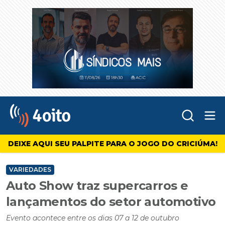
Abr
4oito
DEIXE AQUI SEU PALPITE PARA O JOGO DO CRICIÚMA!
VARIEDADES
Auto Show traz supercarros e
lançamentos do setor automotivo
Evento acontece entre os dias 07 a 12 de outubro